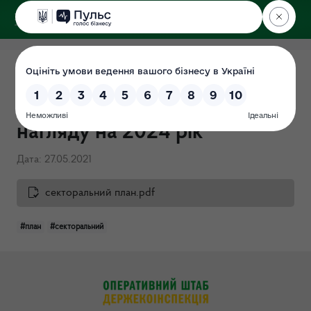
ДЕРЖЕКОІНСПЕКЦІЯ
Секторальний план
державного ринкового
нагляду на 2024 рік
Дата: 27.05.2021
секторальний план.pdf
#план
#секторальний