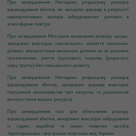
Про затвердження Методики розрахунку розмірів
відшкодування збитків, які заподіяні державі в результаті
наднормативних викидів забруднюючих речовин в
атмосферне повітря
Про затвердження Методики визначення розміру шкоди,
заподіяної внаслідок самовільного зайняття земельних
ділянок, використання земельних ділянок не за цільовим
призначенням, зняття ґрунтового покриву (родючого
шару ґрунту) без спеціального дозволу
Про затвердження Методики розрахунку розмірів
відшкодування збитків, заподіяних державі внаслідок
порушення законодавства про охорону та раціональне
використання водних ресурсів
Про затвердження такс для обчислення розміру
відшкодування збитків, заподіяних внаслідок забруднення
із суден, кораблів та інших плавучих засобів
територіальних і внутрішніх морських вод України