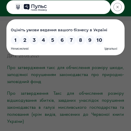
ДЕРЖЕКОІНСПЕКЦІЯ
Такси та методики
нарахування збитків
Дата: 25.05.2021
Про затвердження такс для обчислення розміру шкоди,
заподіяної порушенням законодавства про природно-
заповідний фонд
Про затвердження Такс для обчислення розміру
відшкодування збитків, завданих унаслідок порушення
законодавства в галузі мисливського господарства та
полювання (крім видів, занесених до Червоної книги
України)