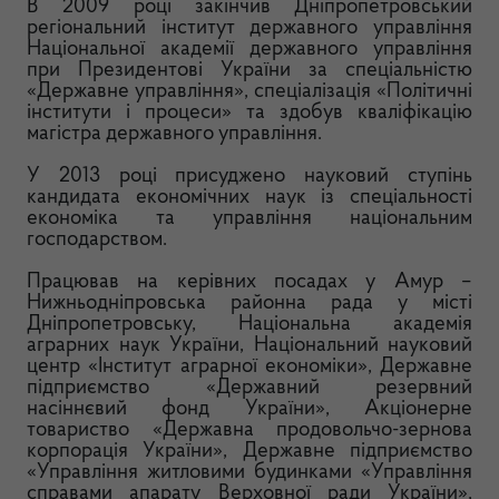
В 2009 році закінчив Дніпропетровський
регіональний інститут державного управління
Національної академії державного управління
при Президентові України за спеціальністю
«Державне управління», спеціалізація «Політичні
інститути і процеси» та здобув кваліфікацію
магістра державного управління.
У 2013 році присуджено науковий ступінь
кандидата економічних наук із спеціальності
економіка та управління національним
господарством.
Працював на керівних посадах у Амур –
Нижньодніпровська районна рада у місті
Дніпропетровську, Національна академія
аграрних наук України, Національний науковий
центр «Інститут аграрної економіки», Державне
підприємство «Державний резервний
насіннєвий фонд України», Акціонерне
товариство «Державна продовольчо-зернова
корпорація України», Державне підприємство
«Управління житловими будинками «Управління
справами апарату Верховної ради України»,