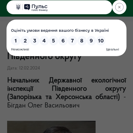
ДЕРЖЕКОІНСПЕКЦІЯ
Керівництво Державної
екологічної інспекції
Південного округу
Дата: 12.02.2024
Начальник Державної екологічної
інспекції Південного округу
(Запорізька та Херсонська області)
-
Бігдан Олег Васильович