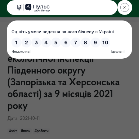
ДЕРЖЕКОІНСПЕКЦІЯ
Звіт з виконання Плану
роботи Державної
екологічної інспекції
Південного округу
(Запорізька та Херсонська
області) за 9 місяців 2021
року
Дата: 2021-10-11
#звіт
#план
#роботи