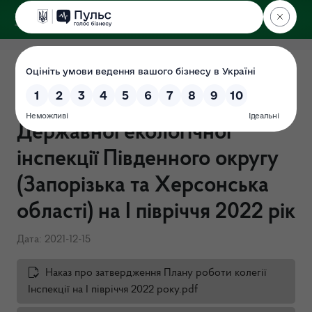
ДЕРЖЕКОІНСПЕКЦІЯ
Наказ Про затвердження
Плану роботи колегії
Державної екологічної
інспекції Південного округу
(Запорізька та Херсонська
області) на І півріччя 2022 рік
Дата: 2021-12-15
Наказ про затвердження Плану роботи колегії
Інспекції на І півріччя 2022 року.pdf