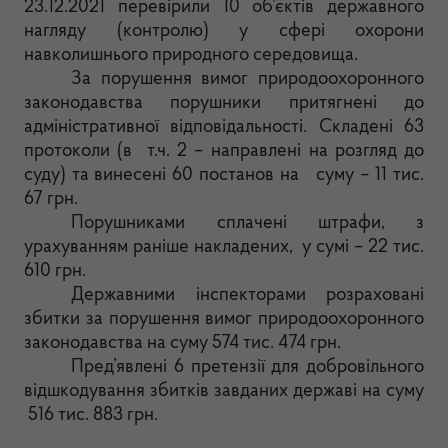
23.12.2021 перевірили 10 об’єктів державного
нагляду (контролю) у сфері охорони
навколишнього природного середовища.
За порушення вимог природоохоронного
законодавства порушники притягнені до
адміністративної відповідальності.
Складені 63
протоколи (в т.ч. 2 – направлені на розгляд до
суду) та винесені 60 постанов на суму – 11 тис.
67 грн.
Порушниками сплачені штрафи, з
урахуванням раніше накладених, у сумі – 22 тис.
610 грн.
Державними інспекторами розраховані
збитки за порушення вимог природоохоронного
законодавства на суму 574 тис. 474 грн.
Пред’явлені 6 претензії для добровільного
відшкодування збитків завданих державі на суму
516 тис. 883 грн.