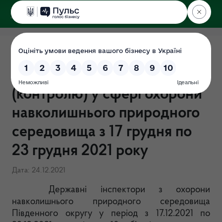
ДЕРЖЕКОІНСПЕКЦІЯ
Результати здійснення
державного нагляду
(контролю) у сфері охорони
навколишнього природного
середовища з 17 грудня по
23 грудня 2021 року
Дата: 24.12.2021
Державні інспектори з охорони
навколишнього природного середовища
Південного округу у період з 17.12.2021 по