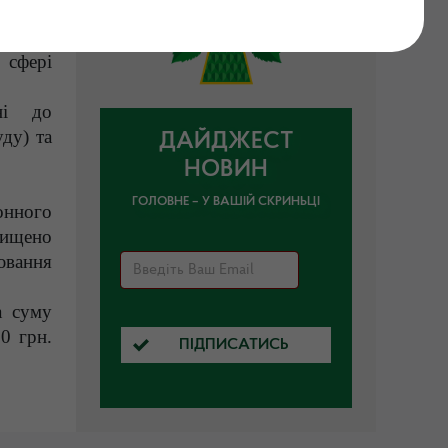
ругу у
 сфері
ні до
уду) та
ДАЙДЖЕСТ
НОВИН
ГОЛОВНЕ – У ВАШІЙ СКРИНЬЦІ
онного
вищено
ювання
а суму
0 грн.
ПІДПИСАТИСЬ