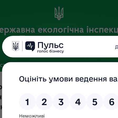
ержавна екологічна інспекц
Південного округу
Офіційний веб-портал Державної екологічної інспекції України
ІСТЬ
ЗВ’ЯЗКИ ІЗ ГРОМАДСЬКІСТЮ ТА ЗМІ
ПУБЛІЧНА ІН
ржавного нагляду (контролю) у
ього природного середовища з 
чня 2022 року