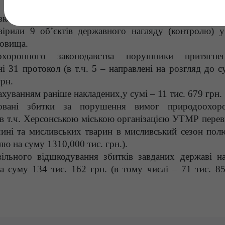
вколишнього природного середовища Південного ок
вірили 9 об’єктів державного нагляду (контролю) у
довища.
оронного законодавства порушники притягне
і 31 протокол (в т.ч. 5 – направлені на розгляд до с
грн.
уванням раніше накладених,у сумі – 11 тис. 679 грн.
ховані збитки за порушення вимог природоохор
 (в т.ч. Херсонською міською організацією УТМР пере
ичині та мисливських тварин в мисливський сезон пол
лю на суму 1310,000 тис. грн.).
вільного відшкодування збитків завданих державі н
на суму 134 тис. 162 грн. (в тому числі – 71 тис. 85