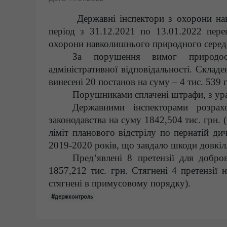
Державні інспектори з охорони на
період з 31.12.2021 по 13.01.2022 пере
охорони навколишнього природного сере
За порушення вимог природоох
адміністративної відповідальності.
Складен
винесені 20 постанов на суму – 4 тис. 539 
Порушниками сплачені штрафи, з урах
Державними інспекторами розра
законодавства на суму 1842,504 тис. грн.
ліміт планового відстрілу по пернатій д
2019-2020 років, що завдало шкоди довкіл
Пред’явлені 8 претензії для добро
1857,212 тис. грн. Стягнені 4 претензії 
стягнені в примусовому порядку).
#держконтроль