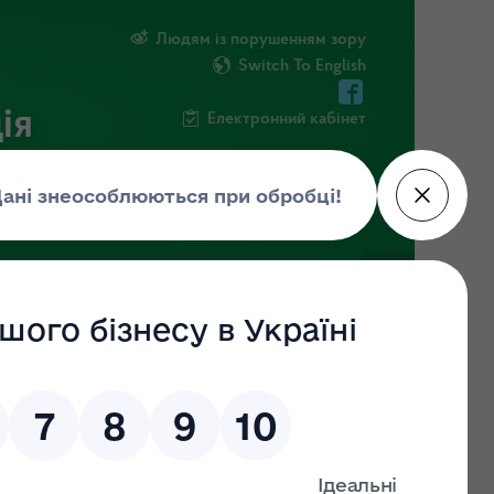
Людям із порушенням зору
Switch To English
ія
Електронний кабінет
ФОРМАЦІЯ
НОВИНИ
ЕКОЗАГРОЗА
31