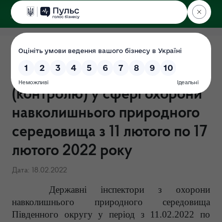
ДЕРЖЕКОІНСПЕКЦІЯ
Результати здійснення
державного нагляду
(контролю) у сфері охорони
навколишнього природного
середовища з 11 лютого по 17
лютого 2022 року
Дата: 18.02.2022
Державні інспектори з охорони
навколишнього природного середовища
Південного округу у період з 11.02.2022 по