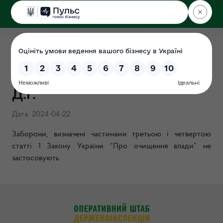
ДЕРЖЕКОІНСПЕКЦІЯ
Розпочато проведення
перевірки щодо Галіченко
Д.Г.
Дата: 2024-04-22
З
аборони, визначені частинами третьою і четвертою
статті 1 Закону України “Про очищення влади” не
застосовують