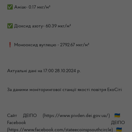
✅ Аміак- 0.17 мкг/м³
✅ Діоксид азоту- 60.39 мкг/м³
❗️ Монооксид вуглецю - 2792.67 мкг/м³
Актуальні дані на 17:00 28.10.2024 р.
За даними моніторингової станції якості повітря ЕкоСіті
Сайт ДЕІПО (https://www.pivden.dei.gov.ua/)🇺🇦
Facebook ДЕІПО
(https://www.facebook.com/stateecoinspsouthcircle)🇺🇦