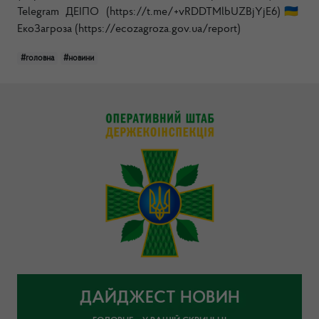
Telegram ДЕІПО (https://t.me/+vRDDTMlbUZBjYjE6)🇺🇦
ЕкоЗагроза (https://ecozagroza.gov.ua/report)
#головна
#новини
ДАЙДЖЕСТ НОВИН