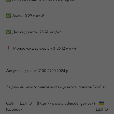
✅ Аміак- 0.29 мкг/м³
✅ Діоксид азоту- 73.74 мкг/м³
❗️ Монооксид вуглецю - 3156.12 мкг/м³
Актуальні дані на 17:00 29.10.2024 р.
За даними моніторингової станції якості повітря ЕкоСіті
Сайт ДЕІПО (https://www.pivden.dei.gov.ua/)🇺🇦
Facebook ДЕІПО