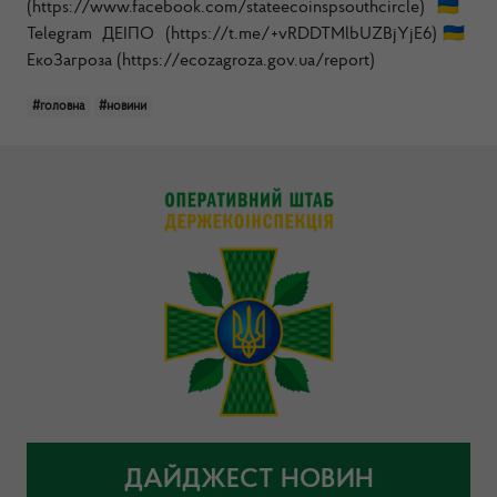
(https://www.facebook.com/stateecoinspsouthcircle)🇺🇦
Telegram ДЕІПО (https://t.me/+vRDDTMlbUZBjYjE6)🇺🇦
ЕкоЗагроза (https://ecozagroza.gov.ua/report)
#головна
#новини
ДАЙДЖЕСТ НОВИН