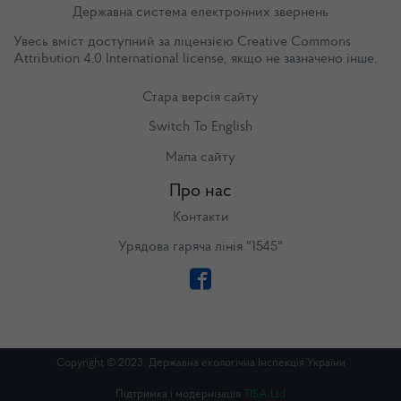
Державна система електронних звернень
Увесь вміст доступний за ліцензією
Creative Commons
Attribution 4.0 International license
, якщо не зазначено інше.
Стара версія сайту
Switch To English
Мапа сайту
Про нас
Контакти
Урядова гаряча лінія "1545"
Copyright © 2023. Державна екологічна Інспекція України
Підтримка і модернізація
TISA Ltd