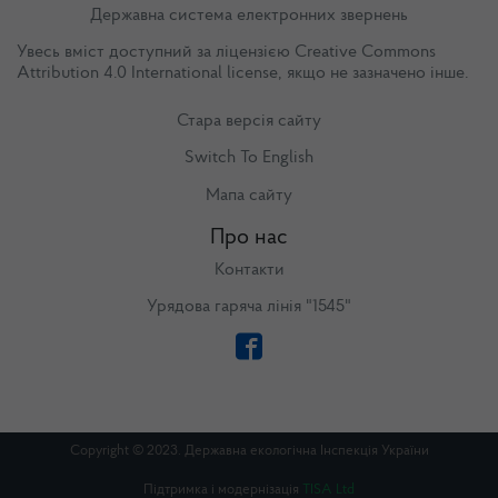
Державна система електронних звернень
Увесь вміст доступний за ліцензією
Creative Commons
Attribution 4.0 International license
, якщо не зазначено інше.
Стара версія сайту
Switch To English
Мапа сайту
Про нас
Контакти
Урядова гаряча лінія "1545"
Copyright © 2023. Державна екологічна Інспекція України
Підтримка і модернізація
TISA Ltd