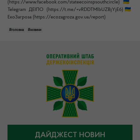
(https://www.facebook.com/stateecoinspsouthcircle)🇺🇦
Telegram ДЕІПО (https://t.me/+vRDDTMlbUZBjYjE6)🇺🇦
ЕкоЗагроза (https://ecozagroza.gov.ua/report)
#головна
#новини
ДАЙДЖЕСТ НОВИН