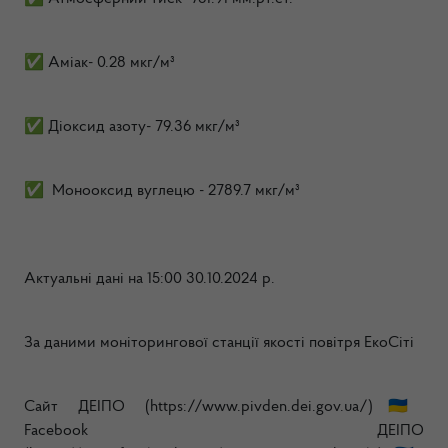
✅ Аміак- 0.28 мкг/м³
✅ Діоксид азоту- 79.36 мкг/м³
✅ Монооксид вуглецю - 2789.7 мкг/м³
Актуальні дані на 15:00 30.10.2024 р.
За даними моніторингової станції якості повітря ЕкоСіті
Сайт ДЕІПО (https://www.pivden.dei.gov.ua/)🇺🇦
Facebook ДЕІПО