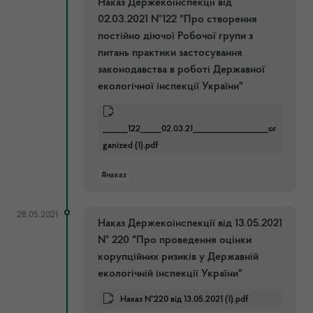
Наказ Держекоінспекції від
02.03.2021 №122 "Про створення
постійно діючої Робочої групи з
питань практики застосування
законодавства в роботі Державної
екологічної інспекції України"
______122_____02.03.21__________________or
ganized (1).pdf
#наказ
28.05.2021
Наказ Держекоінспекції від 13.05.2021
№ 220 "Про проведення оцінки
корупційних ризиків у Державній
екологічній інспекції України"
Наказ №220 від 13.05.2021 (1).pdf