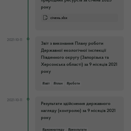
природних ресурсів за січень 2023
року
січень.xlsx
2021-10-11
Звіт з виконання Плану роботи
Державної екологічної інспекції
Південного округу (Запорізька та
Херсонська області) за 9 місяців 2021
року
#звіт
#план
#роботи
2021-10-11
Результати здійснення державного
нагляду (контролю) за 9 місяців 2021
року
#держнагляду
#результати