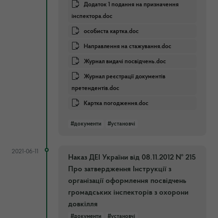
Додаток 1 подання на призначення
інспектора.doc
особиста картка.doc
Направлення на стажування.doc
Журнал видачі посвідчень.doc
Журнал реєстрації документів
претендентів.doc
Картка погодження.doc
#документи
#установчі
2021-06-11
Наказ ДЕІ України від 08.11.2012 № 215
Про затвердження Інструкції з
організації оформлення посвідчень
громадських інспекторів з охорони
довкілля
#документи
#установчі