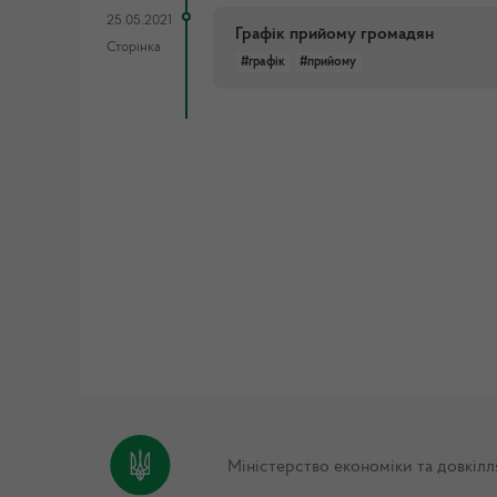
25.05.2021
Графік прийому громадян
Сторінка
#графік
#прийому
Міністерство економіки та довкілл