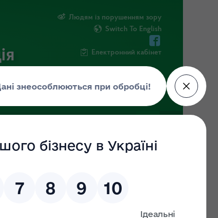
Людям із порушенням зору
Switch To English
ія
Електронний кабінет
ФОРМАЦІЯ
НОВИНИ
ЕКОЗАГРОЗА
нь
 у ІІ