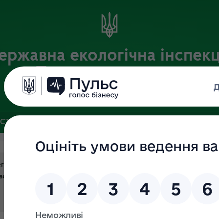
ержавна екологічна інспекц
Південного округу
Офіційний веб-портал Державної екологічної інспекції України
ІСТЬ
ЗВ’ЯЗКИ ІЗ ГРОМАДСЬКІСТЮ ТА ЗМІ
ПУБЛІЧНА ІН
ональним управлінням Національного агентства України з пита
ькій та Запорізькій областях тематичної прямої телефонної лінії