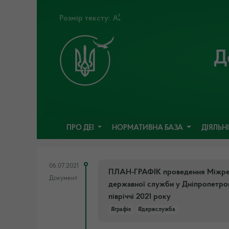
Розмір тексту:
Д
ПРО ДЕІ
НОРМАТИВНА БАЗА
ДІЯЛЬН
06.07.2021
ПЛАН-ГРАФІК проведення Міжрегі
Документ
державної служби у Дніпропетровс
півріччі 2021 року
#графік
#держслужба