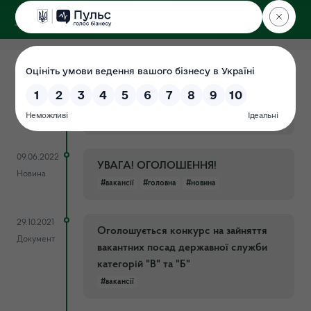
ДЕРЖЕКОІНСПЕКЦІЯ
15.03.2023
Інспеція оголошує набір на вакантну
Новина
посаду
#вакансії
#головна
#новини
09.06.2022
УВАГА! ОГОЛОШЕННЯ!
Новина
#вакансії
#головна
#новина
29.10.2021
Оголошується конкурс на зайняття
Документ
вакантних посад державної служби
категорій "В" та "Б"
#вакансії