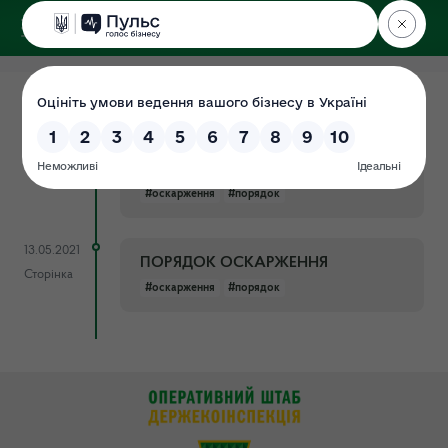
ДЕРЖЕКОІНСПЕКЦІЯ
22.06.2021
Порядок оскарження рішень
Сторінка
розпорядника інформації або
бездіяльності
#оскарження
#порядок
13.05.2021
ПОРЯДОК ОСКАРЖЕННЯ
Сторінка
#оскарження
#порядок